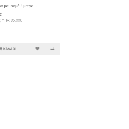
α μουσαμά 3 μετρα -..
€
 ΦΠΑ: 35.00€
ΚΑΛΆΘΙ