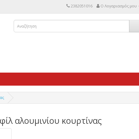
2382051016
Ο Λογαριασμός μου
ας
φίλ αλουμινίου κουρτίνας