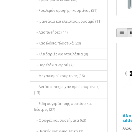
- Ρουλεμάν οροφής - κουρτίνας (51)
- Ιμαντάκια και κλείστρα μουσαμά (11)
- Λασπωτήρες (44)
- Κασελάκια πλαστικά (20)
- Κλειδαριές για ντουλάπια (8)
- Βαρελάκια νερού (7)
- Μηχανισμοί κουρτίνας (36)
- Αντάπτορες μηχανισμοί κουρτίνας
(13)
- Είδη συγκράτησης φορτίου και
δέστρες (27)
Αλο
sild
- Οροφές και συστήματα (63)
Αλουμ
- Πλακάζ αντιολησθιτικό (2)