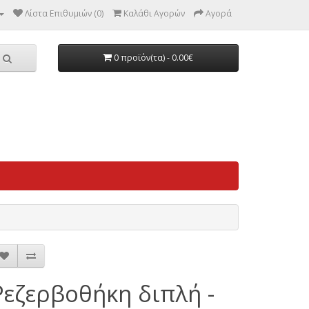
Λίστα Επιθυμιών (0)
Καλάθι Αγορών
Αγορά
0 προϊόν(τα) - 0.00€
Ρεζερβοθήκη διπλή -