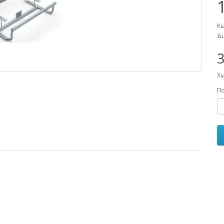
Κω
Δι
3
Χω
Πο