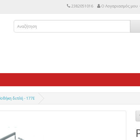
2382051016
Ο Λογαριασμός μου
οθήκη διπλή - 177Ε